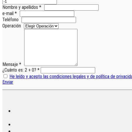
Nombre y apellidos *
e-mail *
Teléfono
Operación
Mensaje *
¿Cuánto es: 2 + 0? *
He leído y acepto las condiciones legales y de política de privacid
Enviar