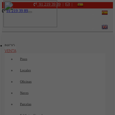
91 219 39 89
|
|
91 219 39 89
Toggle
navigation
INICIO
VENTA
Pisos
Locales
Oficinas
Naves
Parcelas